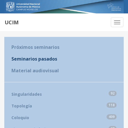
UCIM
Habili
Naveg
Próximos seminarios
Seminarios pasados
Material audiovisual
92
Singularidades
118
Topología
409
Coloquio