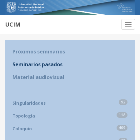
UCIM
Habili
Naveg
Próximos seminarios
Seminarios pasados
Material audiovisual
92
Singularidades
118
Topología
409
Coloquio